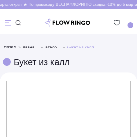
открыт 🔥 По промокоду ВЕСНАФЛОРИНГО скидка -10% до 6 марта 💛
Богатая палитра оттенков свежих букетов из
калл
Назад
»
Главная
»
Каталог
»
Букет из калл
Букет из калл
‹