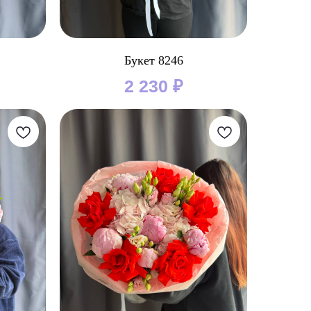
Букет 8246
2 230
₽