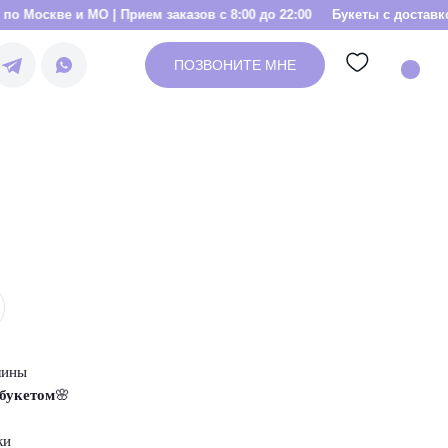
О | Прием заказов с 8:00 до 22:00
Букеты с доставкой по Москве и
ПОЗВОНИТЕ МНЕ
лины
 букетом
🌸
ки