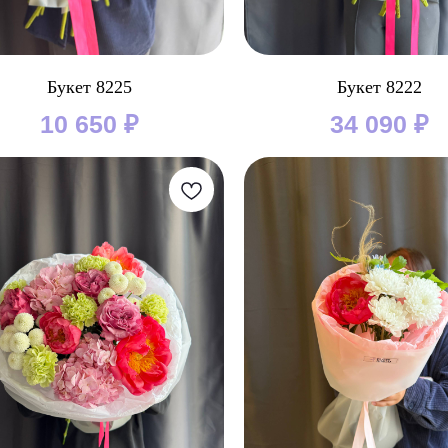
Букет 8225
Букет 8222
10 650
₽
34 090
₽