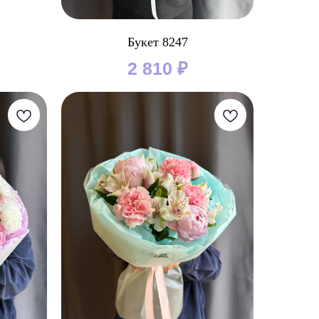
Букет 8247
2 810
₽