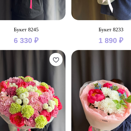
Букет 8245
Букет 8233
6 330
₽
1 890
₽