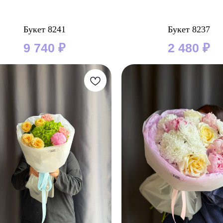
Букет 8241
Букет 8237
9 740
₽
2 480
₽