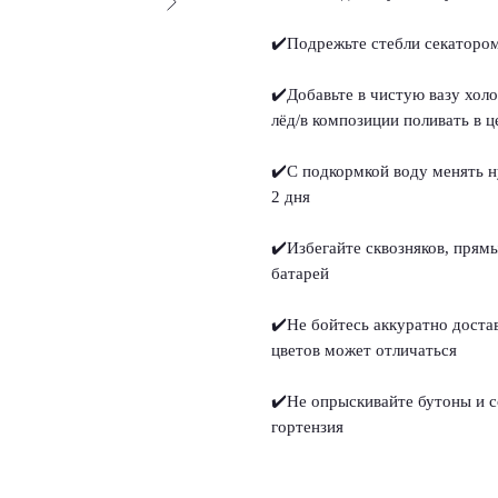
✔️Подрежьте стебли секатором
✔️Добавьте в чистую вазу хол
лёд/в композиции поливать в ц
✔️С подкормкой воду менять н
2 дня
✔️Избегайте сквозняков, прям
батарей
✔️Не бойтесь аккуратно доста
цветов может отличаться
✔️Не опрыскивайте бутоны и со
гортензия