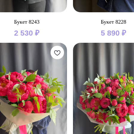
Букет 8243
Букет 8228
2 530
₽
5 890
₽