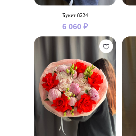
Букет 8224
6 060
₽