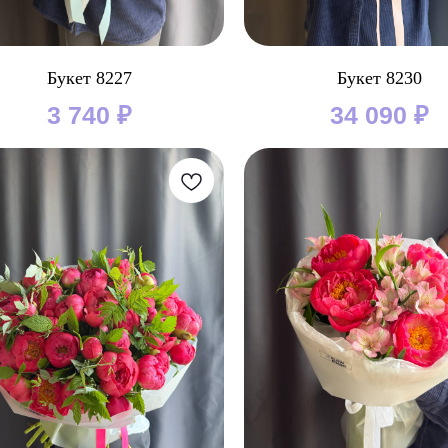
Букет 8227
Букет 8230
3 740
₽
34 090
₽