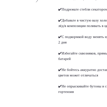
✔️Подрежьте стебли секатором
✔️Добавьте в чистую вазу хол
лёд/в композиции поливать в ц
✔️С подкормкой воду менять н
2 дня
✔️Избегайте сквозняков, прям
батарей
✔️Не бойтесь аккуратно доста
цветов может отличаться
✔️Не опрыскивайте бутоны и со
гортензия