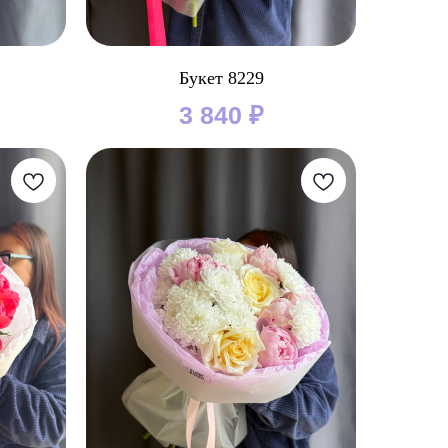
Букет 8229
3 840
₽