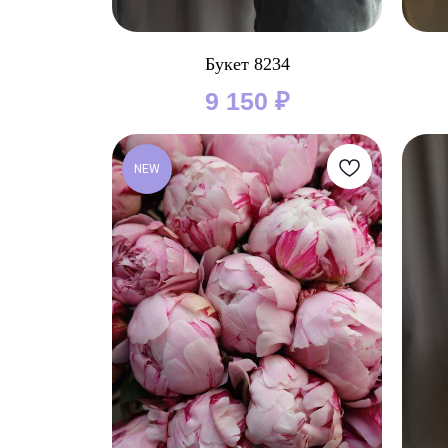
Букет 8234
9 150
₽
NEW