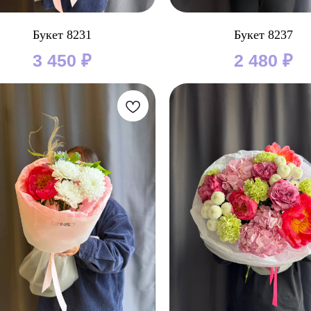
Букет 8231
Букет 8237
3 450
₽
2 480
₽