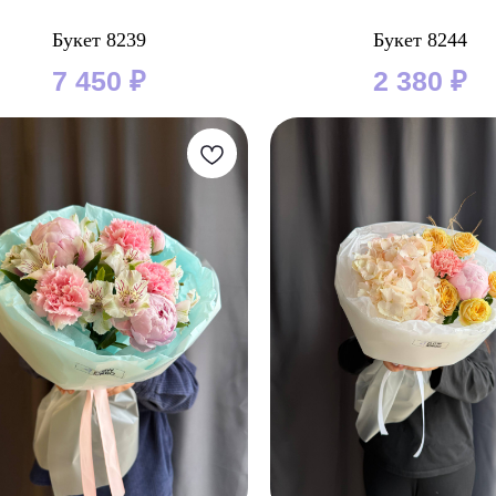
Букет 8239
Букет 8244
7 450
₽
2 380
₽