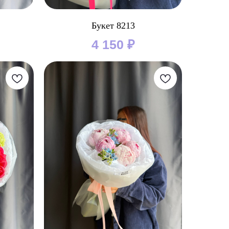
Букет 8213
4 150
₽