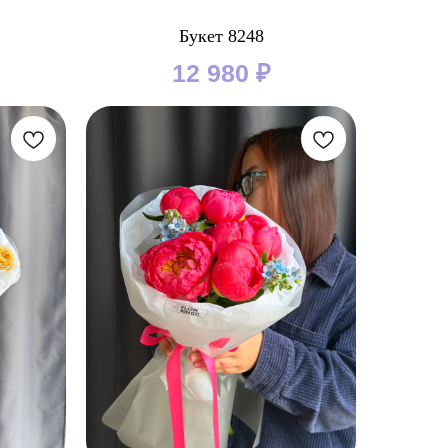
Букет 8248
12 980
₽