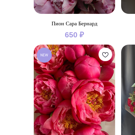
Пион Сара Бернард
650
₽
NEW