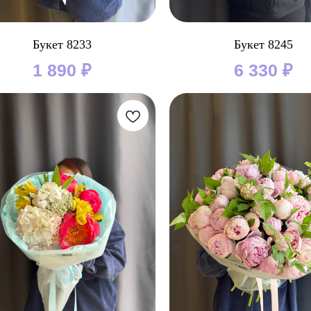
Букет 8233
Букет 8245
1 890
₽
6 330
₽