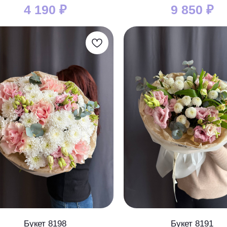
4 190
₽
9 850
₽
Букет 8198
Букет 8191