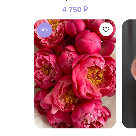
4 750
₽
NEW