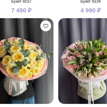
Букет 8157
Букет 8134
7 490
₽
4 990
₽