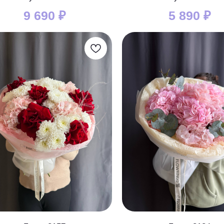
9 690
₽
5 890
₽