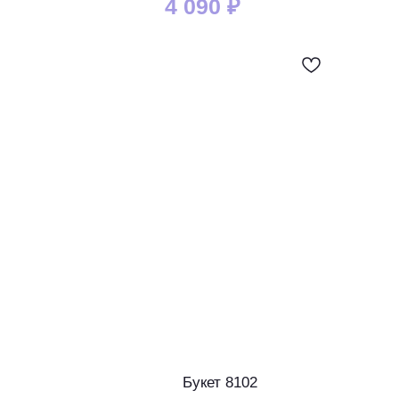
4 090
₽
Букет 8102