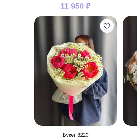
11 950
₽
Букет 8220