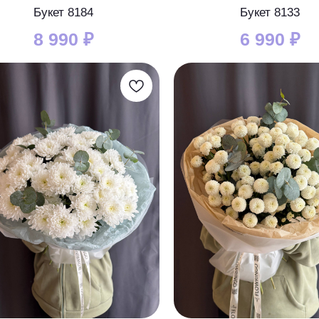
Букет 8184
Букет 8133
8 990
₽
6 990
₽