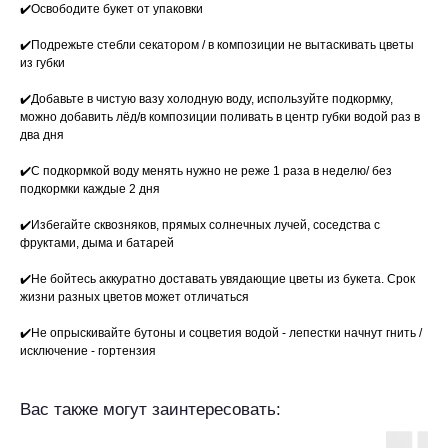
✔️Освободите букет от упаковки
✔️Подрежьте стебли секатором / в композиции не вытаскивать цветы
из губки
✔️Добавьте в чистую вазу холодную воду, используйте подкормку,
можно добавить лёд/в композиции поливать в центр губки водой раз в
два дня
✔️С подкормкой воду менять нужно не реже 1 раза в неделю/ без
подкормки каждые 2 дня
✔️Избегайте сквозняков, прямых солнечных лучей, соседства с
фруктами, дыма и батарей
✔️Не бойтесь аккуратно доставать увядающие цветы из букета. Срок
жизни разных цветов может отличаться
✔️Не опрыскивайте бутоны и соцветия водой - лепестки начнут гнить /
исключение - гортензия
Вас также могут заинтересовать: