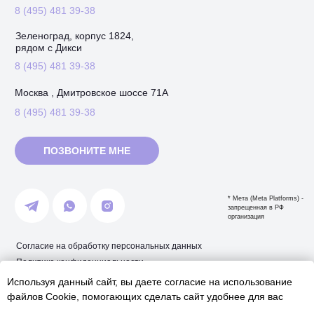
8 (495) 481 39-38
Зеленоград, корпус 1824,
рядом с Дикси
8 (495) 481 39-38
Москва , Дмитровское шоссе 71А
8 (495) 481 39-38
ПОЗВОНИТЕ МНЕ
* Мета (Meta Platforms) -
запрещенная в РФ
организация
Согласие на обработку персональных данных
Политика конфиденциальности
Используя данный сайт, вы даете согласие на использование
ИП Дорошенко Б.С.
файлов Cookie, помогающих сделать сайт удобнее для вас
ИНН: 504409760749
ОГРНИП: 318500700002768