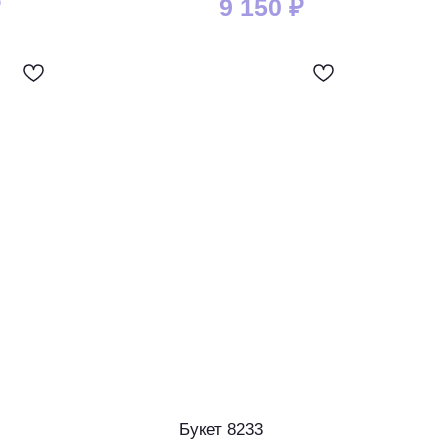
₽
9 150
₽
Букет 8233