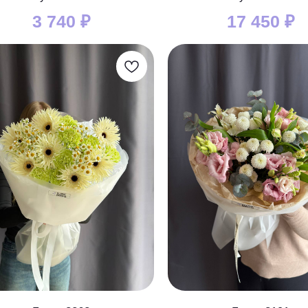
3 740
₽
17 450
₽