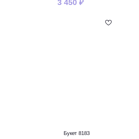
3 450
₽
Букет 8183