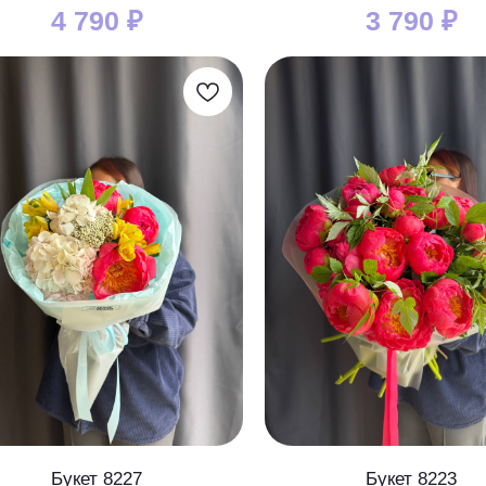
4 790
₽
3 790
₽
Букет 8227
Букет 8223