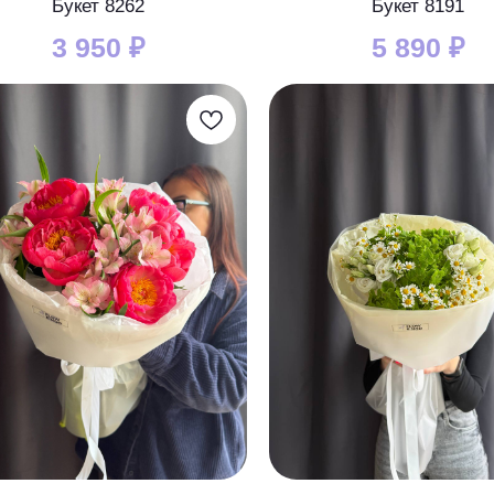
Букет 8262
Букет 8191
3 950
₽
5 890
₽