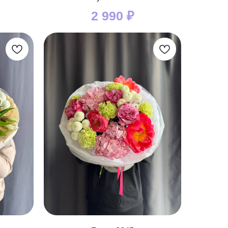
2 990
₽