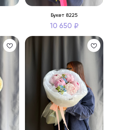
Букет 8225
10 650
₽