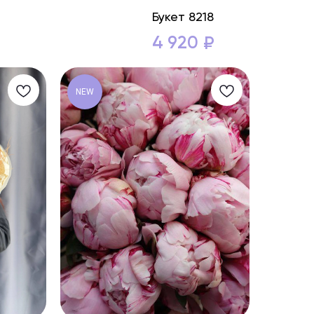
Букет 8218
4 920
₽
NEW