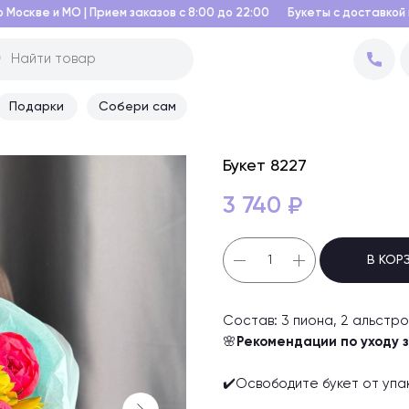
рием заказов с 8:00 до 22:00
Букеты с доставкой по Москве и МО |
Подарки
Собери сам
Букет 8227
3 740
₽
В КОР
Состав: 3 пиона, 2 альстро
🌸
Рекомендации по уходу 
✔️Освободите букет от упа