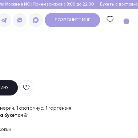
 Прием заказов с 8:00 до 22:00
Букеты с доставкой по Москве и МО 
ПОЗВОНИТЕ МНЕ
ЗИНУ
мерии, 1 озотамнус, 1 гортензия
за букетом
🌸
ковки