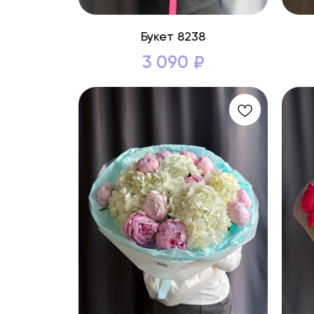
Букет 8238
3 090
₽