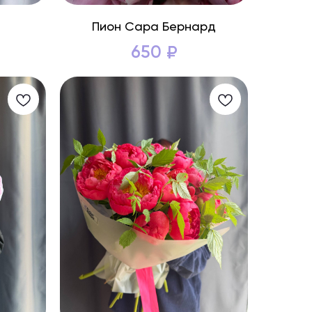
Пион Сара Бернард
650
₽