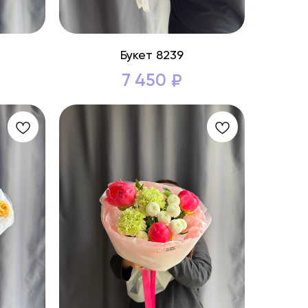
Букет 8239
7 450
₽