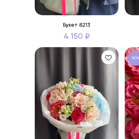
Букет 8213
4 150
₽
NE