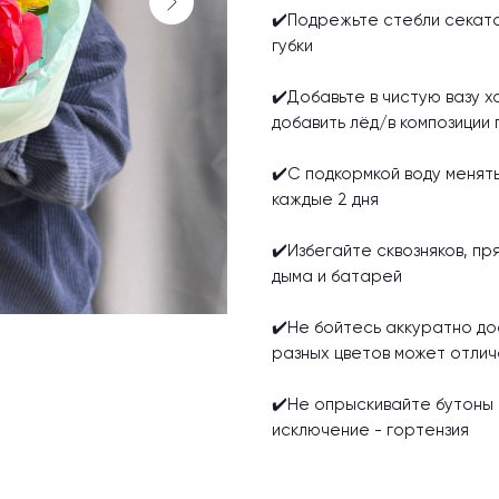
✔️Подрежьте стебли секато
губки
✔️Добавьте в чистую вазу х
добавить лёд/в композиции п
✔️С подкормкой воду менять
каждые 2 дня
✔️Избегайте сквозняков, п
дыма и батарей
✔️Не бойтесь аккуратно до
разных цветов может отлич
✔️Не опрыскивайте бутоны и
исключение - гортензия