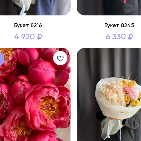
Букет 8216
Букет 8245
4 920
6 330
₽
₽
W