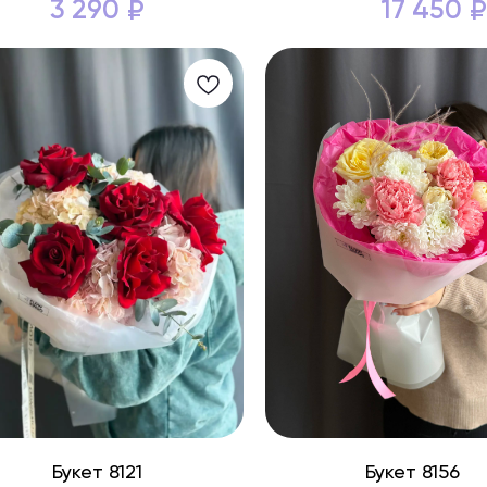
3 290
17 450
₽
₽
Букет 8121
Букет 8156