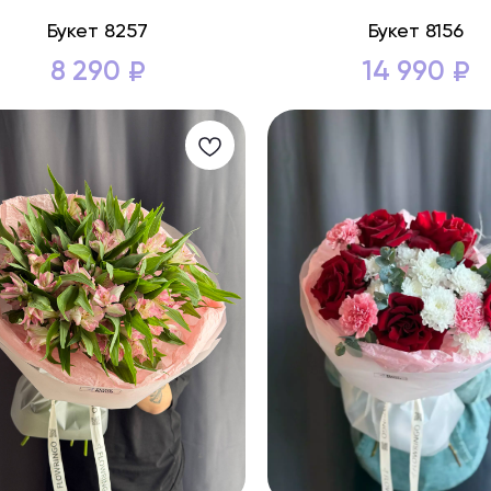
Букет 8257
Букет 8156
8 290
14 990
₽
₽