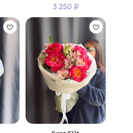
3 250
₽