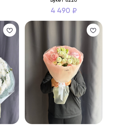
Букет 8226
4 490
₽