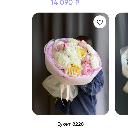
14 090
₽
Букет 8228