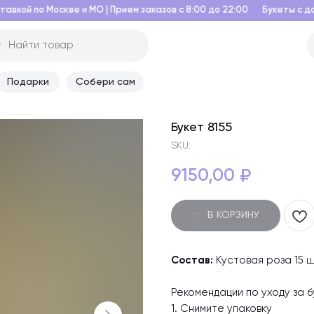
 и МО | Прием заказов с 8:00 до 22:00
Букеты с доставкой по Моск
Подарки
Собери сам
Букет 8155
SKU:
9150,00
₽
В КОРЗИНУ
Состав:
Кустовая роза 15 ш
Рекомендации по уходу за б
1. Снимите упаковку