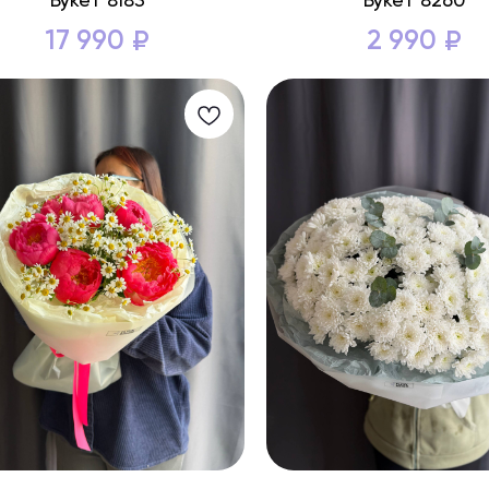
Букет 8183
Букет 8260
17 990
2 990
₽
₽