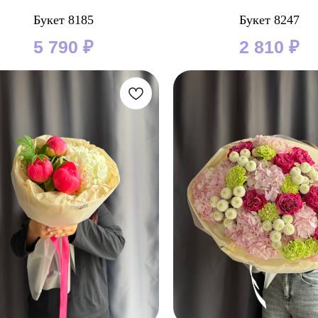
Букет 8185
Букет 8247
5 790
₽
2 810
₽