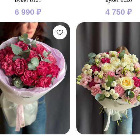
Букет 8121
Букет 8220
6 990
₽
4 750
₽