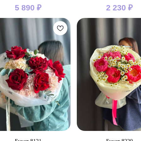
5 890
₽
2 230
₽