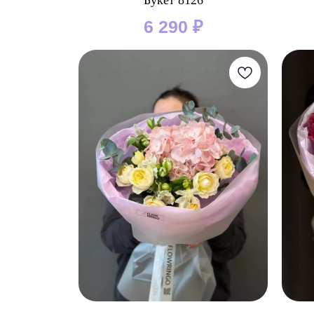
Букет 8126
6 290
₽