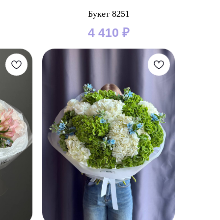
Букет 8251
4 410
₽