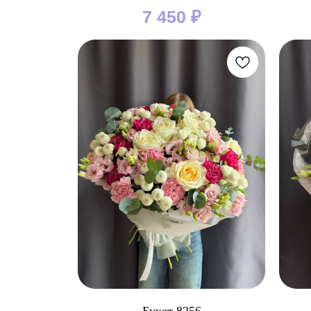
7 450
₽