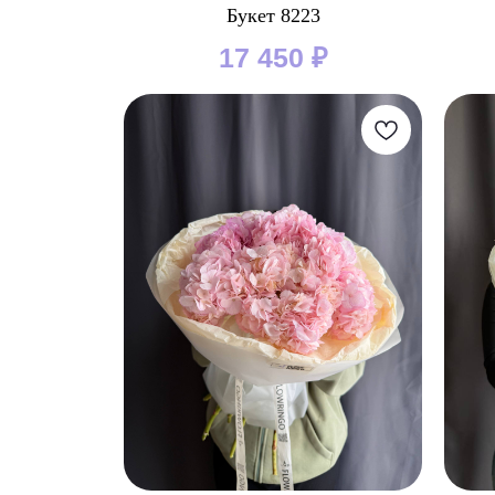
Букет 8223
17 450
₽