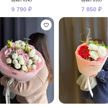
Букет 8145
Букет 8165
9 790
₽
7 850
₽