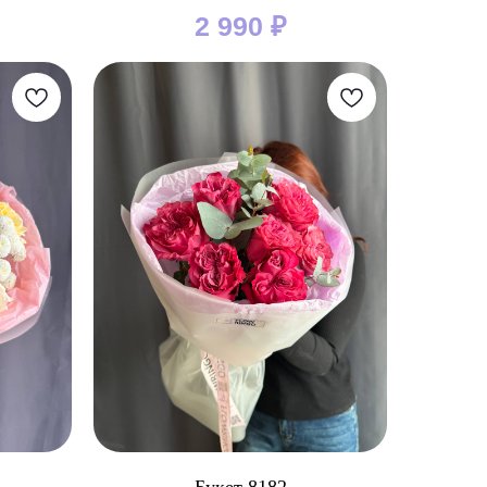
2 990
₽