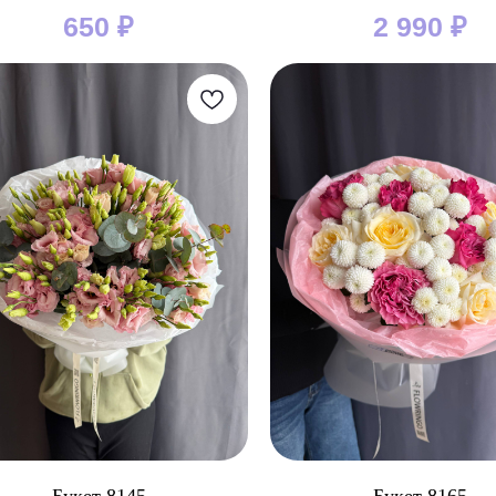
650
₽
2 990
₽