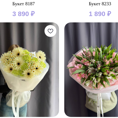
Букет 8187
Букет 8233
3 890
₽
1 890
₽