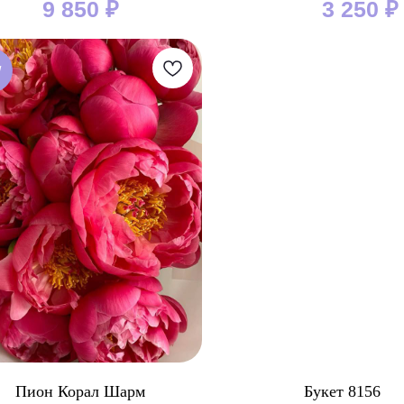
9 850
₽
3 250
₽
W
Пион Корал Шарм
Букет 8156