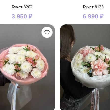
Букет 8262
Букет 8133
3 950
₽
6 990
₽