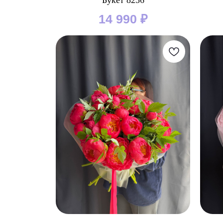
Букет 8256
14 990
₽