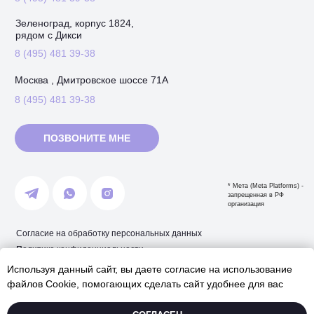
Зеленоград, корпус 1824,
рядом с Дикси
8 (495) 481 39-38
Москва , Дмитровское шоссе 71А
8 (495) 481 39-38
ПОЗВОНИТЕ МНЕ
* Мета (Meta Platforms) -
запрещенная в РФ
организация
Согласие на обработку персональных данных
Политика конфиденциальности
Используя данный сайт, вы даете согласие на использование
ИП Дорошенко Б.С.
файлов Cookie, помогающих сделать сайт удобнее для вас
ИНН: 504409760749
ОГРНИП: 318500700002768