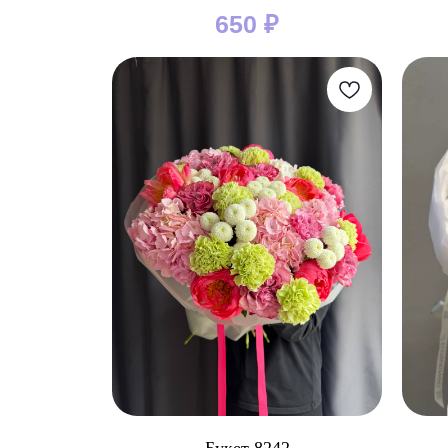
650
₽