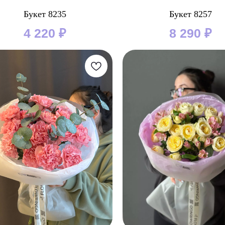
Букет 8235
Букет 8257
4 220
₽
8 290
₽