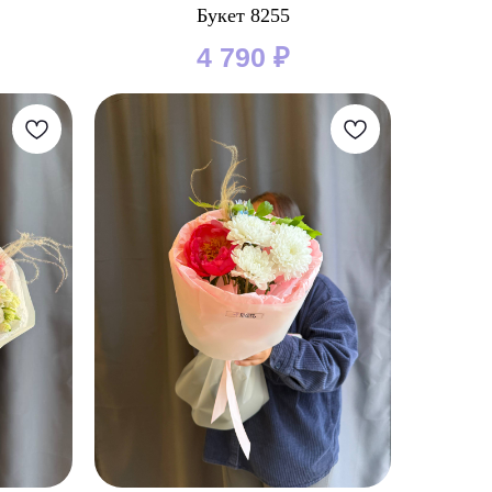
Букет 8255
4 790
₽