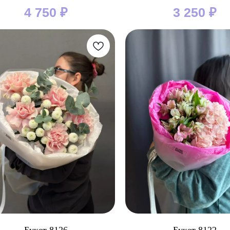
4 750
₽
3 250
₽