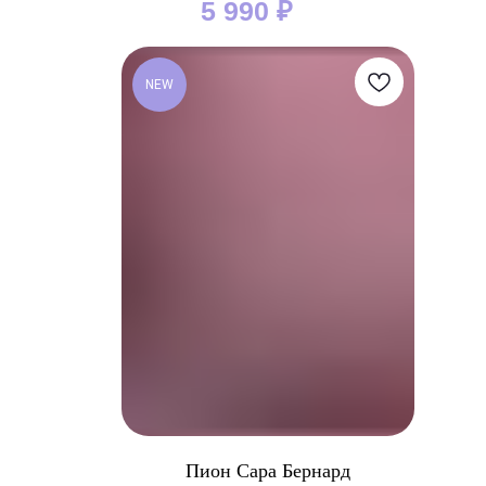
5 990
₽
NEW
Пион Сара Бернард