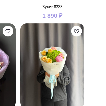
Букет 8233
1 890
₽