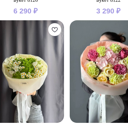
Букет 8126
Букет 8122
6 290
₽
3 290
₽