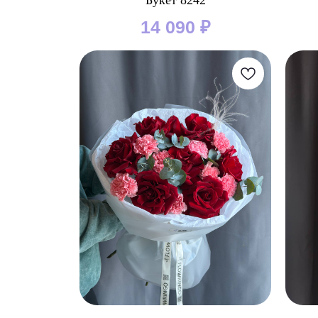
Букет 8242
14 090
₽